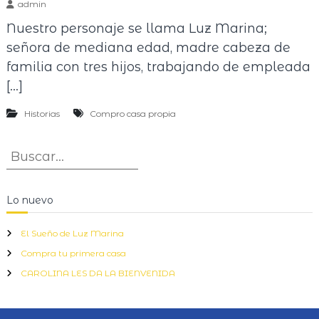
admin
Nuestro personaje se llama Luz Marina;
señora de mediana edad, madre cabeza de
familia con tres hijos, trabajando de empleada
[…]
Historias
Compro casa propia
B
B
u
u
s
s
c
Lo nuevo
a
c
r
a
El Sueño de Luz Marina
r
Compra tu primera casa
:
CAROLINA LES DA LA BIENVENIDA