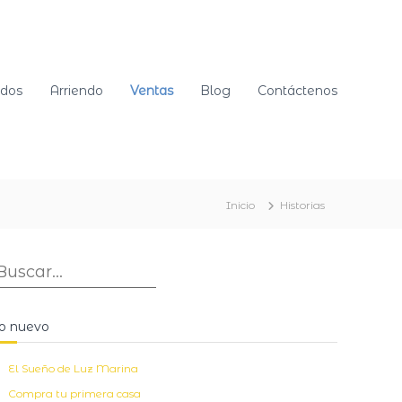
ndos
Arriendo
Ventas
Blog
Contáctenos
Inicio
Historias
B
B
u
u
s
c
o nuevo
a
r
a
El Sueño de Luz Marina
Compra tu primera casa