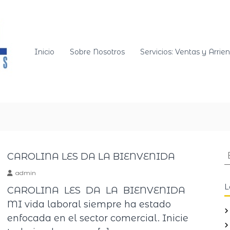
C
C
o
o
r
m
a
p
Inicio
Sobre Nosotros
Servicios: Ventas y Arrie
l
r
y
a
A
y
s
o
v
c
e
i
n
a
t
d
CAROLINA LES DA LA BIENVENIDA
a
o
d
admin
s
s
e
L
S
CAROLINA LES DA LA BIENVENIDA
c
i
A
MI vida laboral siempre ha estado
S
n
enfocada en el sector comercial. Inicie
r
m