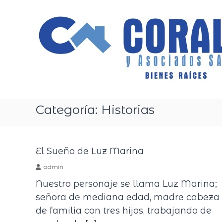
S
a
l
t
a
r
a
l
Categoría:
Historias
c
o
n
El Sueño de Luz Marina
t
e
admin
n
Nuestro personaje se llama Luz Marina;
i
señora de mediana edad, madre cabeza
d
de familia con tres hijos, trabajando de
o