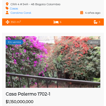
CRA 4 # 54A - 48 Bogota Colombia
Casas
Carolina Coral
4 años ago
2
350 m
6
3
En venta
Venta
Casa Palermo 1702-1
$1,150,000,000