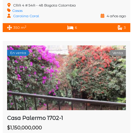
CRA 4 # 54A - 48 Bogota Colombia
Casas
Carolina Coral
4 años ago
2
350 m
6
3
En venta
Venta
Casa Palermo 1702-1
$1,150,000,000