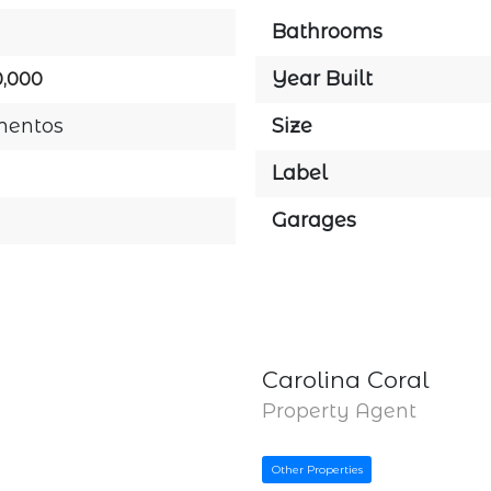
Bathrooms
Year Built
0,000
mentos
Size
Label
Garages
Carolina Coral
Property Agent
Other Properties