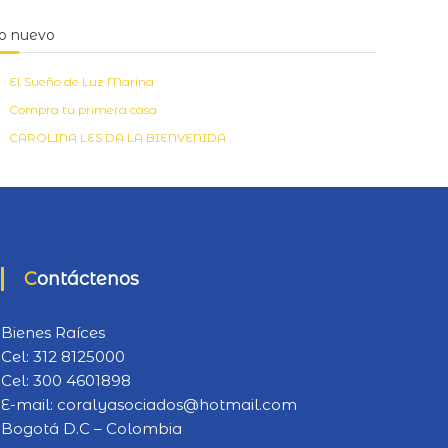
s
c
o nuevo
a
r
a
El Sueño de Luz Marina
Compra tu primera casa
CAROLINA LES DA LA BIENVENIDA
Contáctenos
Bienes Raíces
Cel:
312 8125000
Cel:
300 4601898
E-mail:
coralyasociados@hotmail.com
Bogotá D.C – Colombia