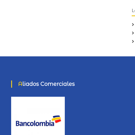
s
L
c
r
:
Aliados Comerciales