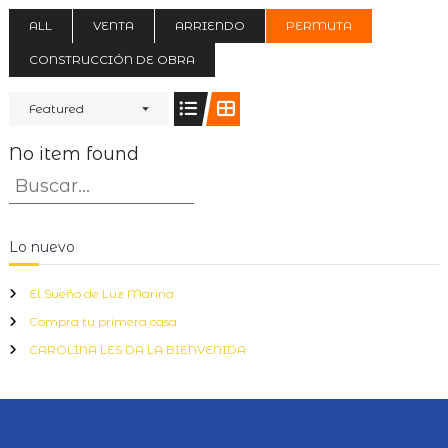
ALL
VENTA
ARRIENDO
PERMUTA
CONSTRUCCIÓN DE OBRA
Featured
No item found
B
B
u
u
s
s
c
Lo nuevo
a
c
r
a
El Sueño de Luz Marina
r
Compra tu primera casa
:
CAROLINA LES DA LA BIENVENIDA